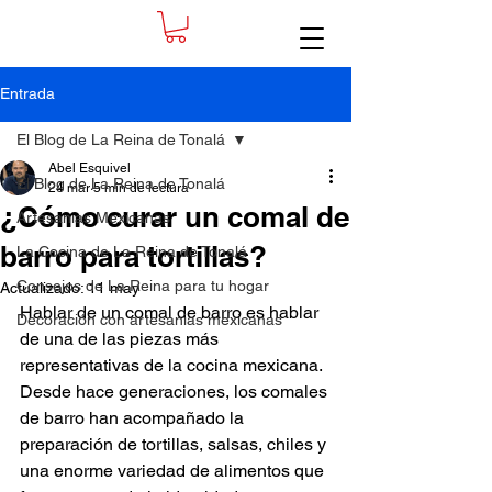
Entrada
El Blog de La Reina de Tonalá
Abel Esquivel
El Blog de La Reina de Tonalá
24 mar
5 min de lectura
¿Cómo curar un comal de
Artesanias Mexicanas
barro para tortillas?
La Cocina de La Reina de Tonalá
Consejos de La Reina para tu hogar
Actualizado:
11 may
Hablar de un comal de barro es hablar 
Decoración con artesanias mexicanas
de una de las piezas más 
representativas de la cocina mexicana. 
Desde hace generaciones, los comales 
de barro han acompañado la 
preparación de tortillas, salsas, chiles y 
una enorme variedad de alimentos que 