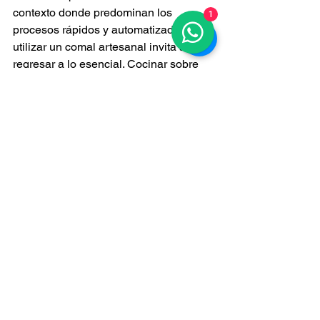
contexto donde predominan los 
1
procesos rápidos y automatizados, 
utilizar un comal artesanal invita a 
regresar a lo esencial. Cocinar sobre 
barro requiere atención, paciencia y 
cercanía con los alimentos. Esa 
experiencia transforma la cocina 
cotidiana en algo más significativo.
En la cocina latinoamericana, 
especialmente en México, el comal 
sigue siendo símbolo de hogar y 
tradición. Incluso en espacios 
modernos, su presencia representa 
continuidad cultural y respeto por las 
raíces gastronómicas. Muchas familias 
continúan utilizando los mismos 
métodos tradicionales para curar y 