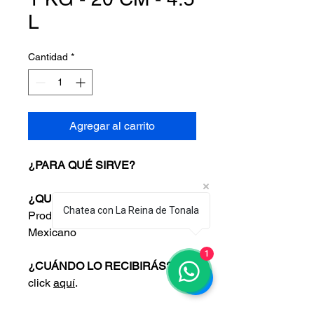
L
Cantidad
*
Agregar al carrito
¿PARA QUÉ SIRVE?
¿QUÉ VAS A RECIBIR?
Chatea con La Reina de Tonala
Producto Artesanal 100%
Mexicano
1
¿CUÁNDO LO RECIBIRÁS?
Haz
click
aquí
.