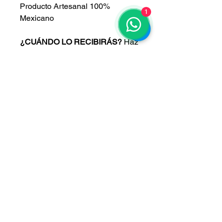
Producto Artesanal 100%
1
Mexicano
¿CUÁNDO LO RECIBIRÁS?
Haz
click
aquí
.
CONOCE LAS
CONDICIONES
DE
ENVÍO
AQUÍ
.
PRECIO EN PESOS
MEXICANOS
CONOCE NUESTRAS
POLÍTICAS
AQUÍ
.