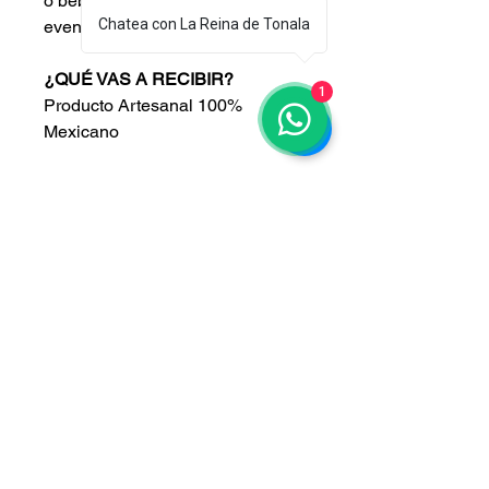
o bebidas frias de 1 litro en sus
Chatea con La Reina de Tonala
eventos mexicanos.
¿QUÉ VAS A RECIBIR?
1
Producto Artesanal 100%
Mexicano
¿CUÁNDO LO RECIBIRÁS?
Haz
click
aquí
.
CONOCE LAS
CONDICIONES
DE
ENVÍO
AQUÍ
.
PRECIO EN PESOS
MEXICANOS
CONOCE NUESTRAS
POLÍTICAS
AQUÍ
.