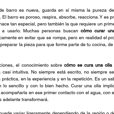
e barro es nueva, guarda en sí misma la pureza del 
. El barro es poroso, respira, absorbe, reacciona. Y es 
 hace tan especial, pero también la que requiere un prime
 a usarlo. Muchas personas buscan 
cómo curar una
camente en evitar que se rompa, pero en realidad el pr
 preparar la pieza para que forme parte de tu cocina, de t
iones, el conocimiento sobre 
cómo se cura una olla 
 casi intuitiva. No siempre está escrito, no siempre se
 práctica, en la experiencia y en la repetición. Es un s
n lo sencillo y con lo bien hecho. Curar una olla implic
, acompañarla en ese primer contacto con el agua, con el 
s adelante transformará.
uede variar ligeramente dependiendo de la región o del