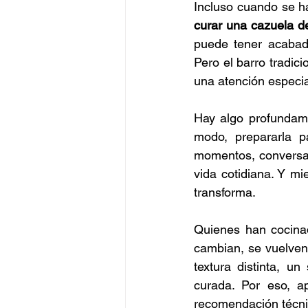
Incluso cuando se h
curar una cazuela d
puede tener acabado
Pero el barro tradic
una atención especial
Hay algo profundame
modo, prepararla pa
momentos, conversac
vida cotidiana. Y mi
transforma.
Quienes han cocinad
cambian, se vuelven 
textura distinta, u
curada. Por eso, a
recomendación técnic