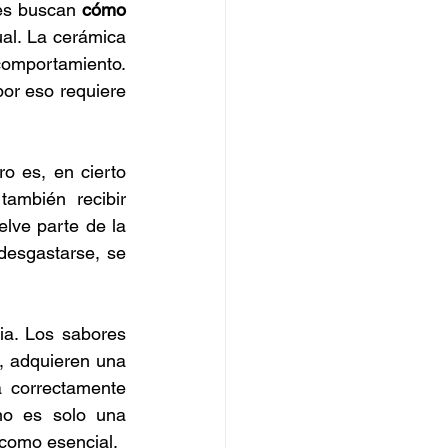
es buscan 
cómo 
al. La cerámica 
omportamiento. 
or eso requiere 
 es, en cierto 
también recibir 
lve parte de la 
desgastarse, se 
a. Los sabores 
, adquieren una 
 correctamente 
no es solo una 
 como esencial.