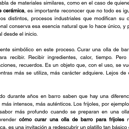
abla de materiales similares, como en el caso de quien
e cerámica
, es importante reconocer que no todo es igu
s distintos, procesos industriales que modifican su c
ional conserva esa esencia natural que lo hace único, y p
 desde el inicio.
nte simbólico en este proceso. Curar una olla de barro
ra recibir. Recibir ingredientes, calor, tiempo. Pero 
iones, recuerdos. Es un objeto que, con el uso, se vue
entras más se utiliza, más carácter adquiere. Lejos de 
o durante años en barro saben que hay una diferenci
más intensos, más auténticos. Los frijoles, por ejemplo
n sabor más profundo cuando se preparan en una olla
prender 
cómo curar una olla de barro para frijoles
 
a, es una invitación a redescubrir un platillo tan básico